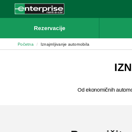
Enterprise
Rezervacije
Početna
/
Iznajmljivanje automobila
IZ
Od ekonomičnih automobi