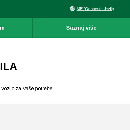
ME (Odaberite Jezik)
am
Saznaj više
ILA
 vozilo za Vaše potrebe.