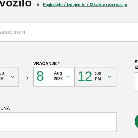
vozilo
Pogledajte / Izmijenite / Otkažite rezervaciju
ili
S
VRAĆANJE
I
8
12
Αυg
00
:00
2026
PM
PM
ČUNA