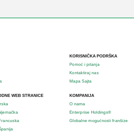
KORISNIČKA PODRŠKA
Pomoć i pitanja
Kontaktiraj nas
a
Mapa Sajta
DNE WEB STRANICE
KOMPANIJA
Irska
O nama
 Njemačka
Enterprise Holdings®
 Francuska
Globalne mogućnosti franšize
Španija