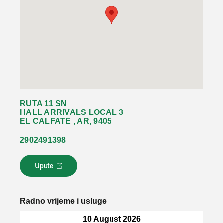
RUTA 11 SN
HALL ARRIVALS LOCAL 3
EL CALFATE , AR, 9405
2902491398
Upute
L
i
n
k
Radno vrijeme i usluge
s
e
10 August 2026