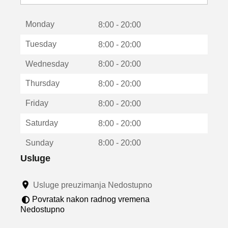
o
t
Monday
v
8:00 - 20:00
a
Tuesday
8:00 - 20:00
r
a
Wednesday
8:00 - 20:00
u
n
Thursday
8:00 - 20:00
o
v
Friday
8:00 - 20:00
o
m
Saturday
8:00 - 20:00
p
r
Sunday
8:00 - 20:00
o
z
Usluge
o
r
Usluge preuzimanja Nedostupno
u
Povratak nakon radnog vremena
Nedostupno