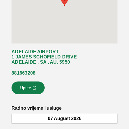
ADELAIDE AIRPORT
1 JAMES SCHOFIELD DRIVE
ADELAIDE , SA , AU, 5950
881663208
Upute
L
i
n
k
Radno vrijeme i usluge
s
e
07 August 2026
o