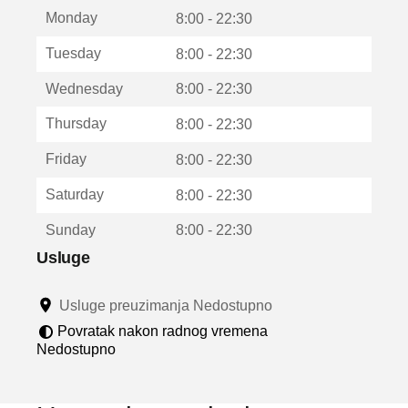
t
Monday
v
8:00 - 22:30
a
Tuesday
8:00 - 22:30
r
a
Wednesday
8:00 - 22:30
u
n
Thursday
8:00 - 22:30
o
v
Friday
8:00 - 22:30
o
m
Saturday
8:00 - 22:30
p
r
Sunday
8:00 - 22:30
o
z
Usluge
o
r
Usluge preuzimanja Nedostupno
u
Povratak nakon radnog vremena
Nedostupno