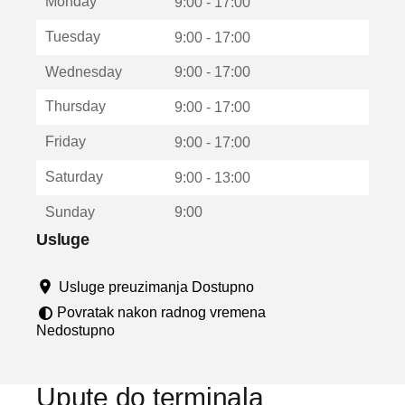
Monday
v
9:00 - 17:00
a
Tuesday
9:00 - 17:00
r
a
Wednesday
9:00 - 17:00
u
n
Thursday
9:00 - 17:00
o
v
Friday
9:00 - 17:00
o
m
Saturday
9:00 - 13:00
p
r
Sunday
9:00
o
z
Usluge
o
r
Usluge preuzimanja Dostupno
u
Povratak nakon radnog vremena
Nedostupno
Upute do terminala