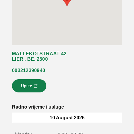
MALLEKOTSTRAAT 42
LIER , BE, 2500
003212390940
Upute
L
i
n
k
Radno vrijeme i usluge
s
e
10 August 2026
o
t