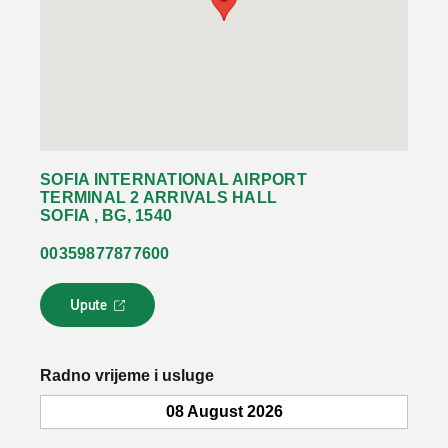
SOFIA INTERNATIONAL AIRPORT
TERMINAL 2 ARRIVALS HALL
SOFIA , BG, 1540
00359877877600
Upute
L
i
n
k
Radno vrijeme i usluge
s
e
08 August 2026
o