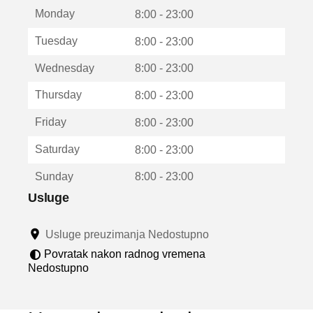
t
Monday
v
8:00 - 23:00
a
Tuesday
8:00 - 23:00
r
a
Wednesday
8:00 - 23:00
u
n
Thursday
8:00 - 23:00
o
v
Friday
8:00 - 23:00
o
m
Saturday
8:00 - 23:00
p
r
Sunday
8:00 - 23:00
o
z
Usluge
o
r
Usluge preuzimanja Nedostupno
u
Povratak nakon radnog vremena
Nedostupno