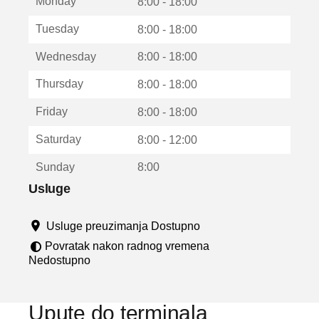
Monday
v
8:00 - 18:00
a
Tuesday
8:00 - 18:00
r
a
Wednesday
8:00 - 18:00
u
n
Thursday
8:00 - 18:00
o
v
Friday
8:00 - 18:00
o
m
Saturday
8:00 - 12:00
p
r
Sunday
8:00
o
z
Usluge
o
r
Usluge preuzimanja Dostupno
u
Povratak nakon radnog vremena
Nedostupno
Upute do terminala