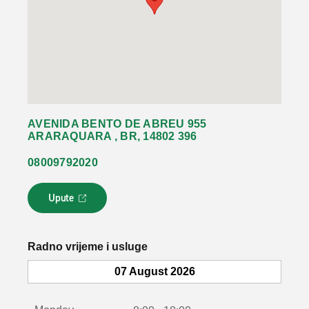
AVENIDA BENTO DE ABREU 955
ARARAQUARA , BR, 14802 396
08009792020
Upute
L
i
n
k
Radno vrijeme i usluge
s
e
07 August 2026
o
t