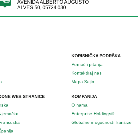
AVENIDA ALBERTO AUGUSTO
ALVES 50, 05724 030
KORISNIČKA PODRŠKA
Pomoć i pitanja
Kontaktiraj nas
a
Mapa Sajta
DNE WEB STRANICE
KOMPANIJA
Irska
O nama
 Njemačka
Enterprise Holdings®
 Francuska
Globalne mogućnosti franšize
Španija