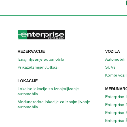
n
o
v
o
m
p
r
o
z
REZERVACIJE
VOZILA
o
r
Iznajmljivanje automobila
Automobili
u
Prikaži/Izmijeni/Otkaži
SUVs
Kombi vozil
LOKACIJE
Lokalne lokacije za iznajmljivanje
MEĐUNARO
automobila
Enterprise 
Međunarodne lokacije za iznajmljivanje
Enterprise
automobila
Enterprise
Enterprise 