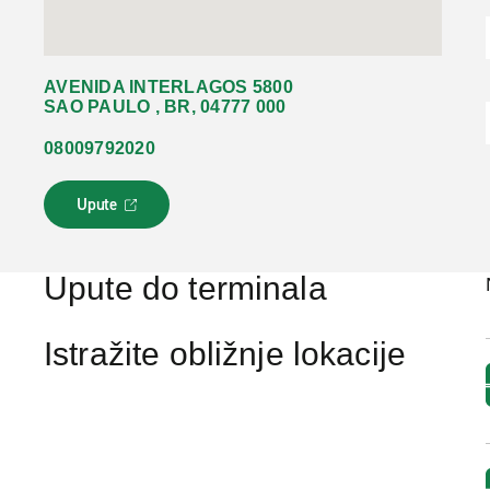
AVENIDA INTERLAGOS 5800
SAO PAULO , BR, 04777 000
08009792020
Upute
L
i
n
k
Upute do terminala
s
e
o
Istražite obližnje lokacije
t
v
a
r
a
u