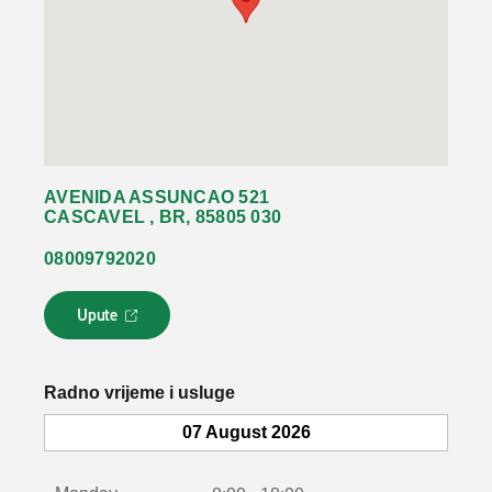
AVENIDA ASSUNCAO 521
CASCAVEL , BR, 85805 030
08009792020
Upute
L
i
n
k
Radno vrijeme i usluge
s
e
07 August 2026
o
t