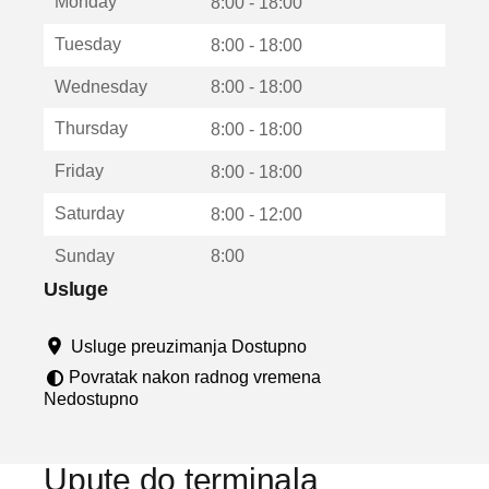
Monday
v
8:00 - 18:00
a
Tuesday
8:00 - 18:00
r
a
Wednesday
8:00 - 18:00
u
n
Thursday
8:00 - 18:00
o
v
Friday
8:00 - 18:00
o
m
Saturday
8:00 - 12:00
p
r
Sunday
8:00
o
z
Usluge
o
r
Usluge preuzimanja Dostupno
u
Povratak nakon radnog vremena
Nedostupno
Upute do terminala