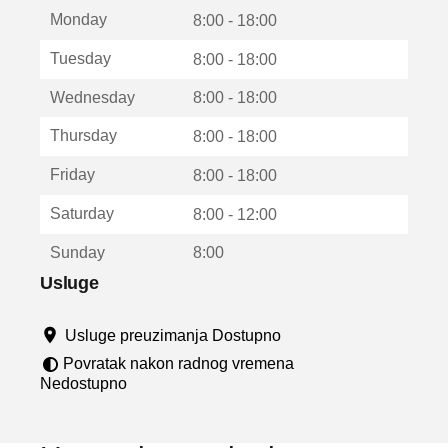
t
Monday
v
8:00 - 18:00
a
Tuesday
8:00 - 18:00
r
a
Wednesday
8:00 - 18:00
u
n
Thursday
8:00 - 18:00
o
v
Friday
8:00 - 18:00
o
m
Saturday
8:00 - 12:00
p
r
Sunday
8:00
o
z
Usluge
o
r
Usluge preuzimanja Dostupno
u
Povratak nakon radnog vremena
Nedostupno