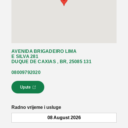
AVENIDA BRIGADEIRO LIMA
E SILVA 281
DUQUE DE CAXIAS , BR, 25085 131
08009792020
Upute
L
i
n
k
Radno vrijeme i usluge
s
e
08 August 2026
o