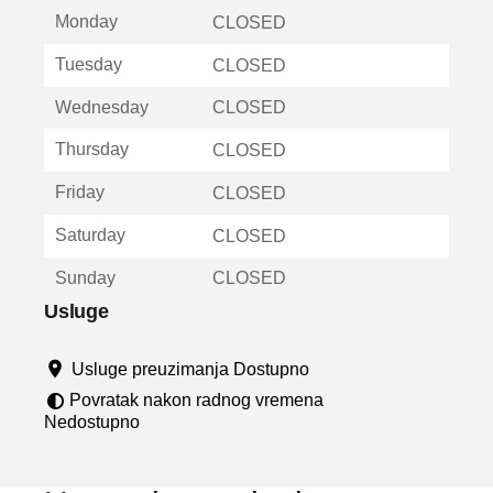
t
Monday
v
CLOSED
a
Tuesday
CLOSED
r
a
Wednesday
CLOSED
u
n
Thursday
CLOSED
o
v
Friday
CLOSED
o
m
Saturday
CLOSED
p
r
Sunday
CLOSED
o
z
Usluge
o
r
Usluge preuzimanja Dostupno
u
Povratak nakon radnog vremena
Nedostupno