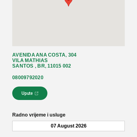
AVENIDA ANA COSTA, 304
VILA MATHIAS
SANTOS , BR, 11015 002
08009792020
Upute
L
i
n
k
Radno vrijeme i usluge
s
e
07 August 2026
o