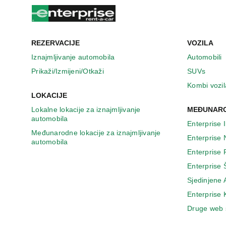
n
o
v
o
m
REZERVACIJE
VOZILA
p
Iznajmljivanje automobila
Automobili
r
Prikaži/Izmijeni/Otkaži
SUVs
o
z
Kombi vozil
o
LOKACIJE
r
Lokalne lokacije za iznajmljivanje
MEĐUNARO
u
automobila
Enterprise 
Međunarodne lokacije za iznajmljivanje
Enterprise
automobila
Enterprise
Enterprise 
Sjedinjene
Enterprise
Druge web 