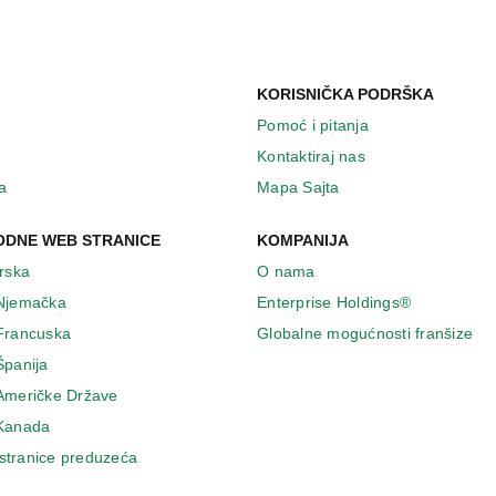
KORISNIČKA PODRŠKA
Pomoć i pitanja
Kontaktiraj nas
a
Mapa Sajta
DNE WEB STRANICE
KOMPANIJA
Irska
O nama
 Njemačka
Enterprise Holdings®
 Francuska
Globalne mogućnosti franšize
Španija
 Američke Države
 Κanada
stranice preduzeća