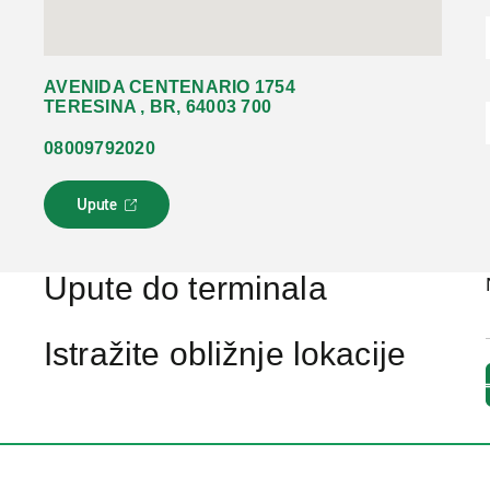
AVENIDA CENTENARIO 1754
TERESINA , BR, 64003 700
08009792020
Upute
L
i
n
k
Upute do terminala
s
e
o
Istražite obližnje lokacije
t
v
a
r
a
u