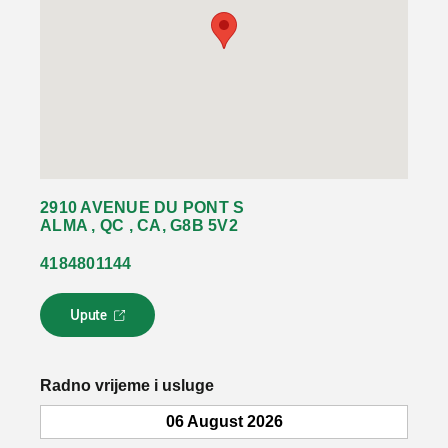
2910 AVENUE DU PONT S
ALMA , QC , CA, G8B 5V2
4184801144
Upute
L
i
n
k
Radno vrijeme i usluge
s
e
06 August 2026
o