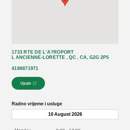
1733 RTE DE L'A?ROPORT
L ANCIENNE-LORETTE , QC , CA, G2G 2P5
4186871971
Upute
L
i
n
k
Radno vrijeme i usluge
s
e
10 August 2026
o
t