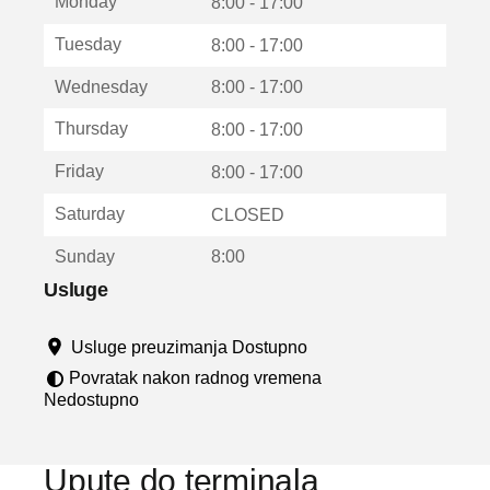
Monday
v
8:00 - 17:00
a
Tuesday
8:00 - 17:00
r
a
Wednesday
8:00 - 17:00
u
n
Thursday
8:00 - 17:00
o
v
Friday
8:00 - 17:00
o
m
Saturday
CLOSED
p
r
Sunday
8:00
o
z
Usluge
o
r
Usluge preuzimanja Dostupno
u
Povratak nakon radnog vremena
Nedostupno
Upute do terminala