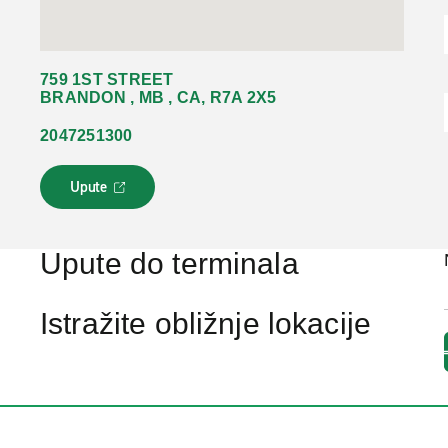
759 1ST STREET
BRANDON , MB , CA, R7A 2X5
2047251300
Upute
L
i
n
k
Upute do terminala
s
e
o
Istražite obližnje lokacije
t
v
a
r
a
u