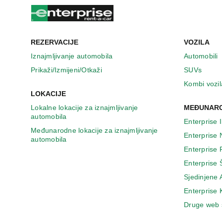
n
o
v
o
m
REZERVACIJE
VOZILA
p
Iznajmljivanje automobila
Automobili
r
Prikaži/Izmijeni/Otkaži
SUVs
o
z
Kombi vozil
o
LOKACIJE
r
Lokalne lokacije za iznajmljivanje
MEĐUNARO
u
automobila
Enterprise 
Međunarodne lokacije za iznajmljivanje
Enterprise
automobila
Enterprise
Enterprise 
Sjedinjene
Enterprise
Druge web 