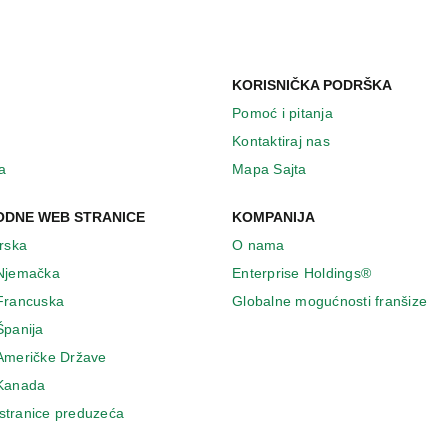
KORISNIČKA PODRŠKA
Pomoć i pitanja
Kontaktiraj nas
a
Mapa Sajta
DNE WEB STRANICE
KOMPANIJA
Irska
O nama
 Njemačka
Enterprise Holdings®
 Francuska
Globalne mogućnosti franšize
Španija
 Američke Države
 Κanada
stranice preduzeća