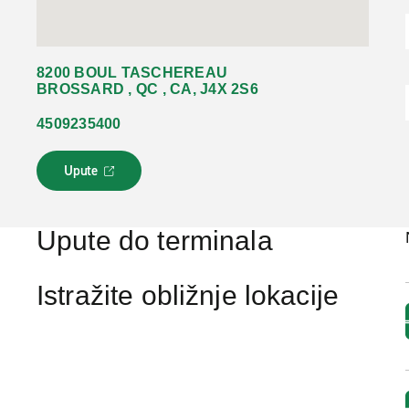
8200 BOUL TASCHEREAU
BROSSARD , QC , CA, J4X 2S6
4509235400
Upute
L
i
n
k
Upute do terminala
s
e
o
Istražite obližnje lokacije
t
v
a
r
a
u