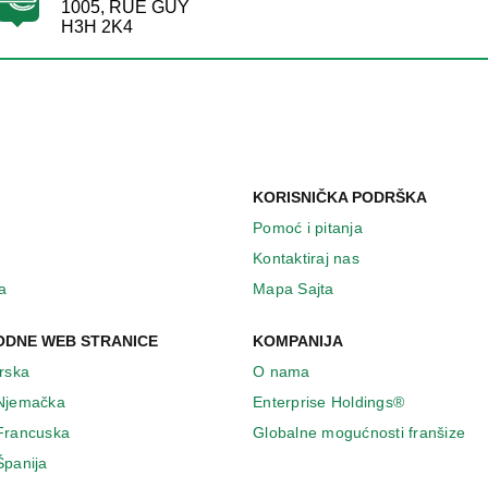
1005, RUE GUY
H3H 2K4
KORISNIČKA PODRŠKA
Pomoć i pitanja
Kontaktiraj nas
a
Mapa Sajta
DNE WEB STRANICE
KOMPANIJA
Irska
O nama
 Njemačka
Enterprise Holdings®
 Francuska
Globalne mogućnosti franšize
Španija