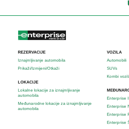
n
o
v
o
m
p
r
o
z
REZERVACIJE
VOZILA
o
r
Iznajmljivanje automobila
Automobili
u
Prikaži/Izmijeni/Otkaži
SUVs
Kombi vozil
LOKACIJE
Lokalne lokacije za iznajmljivanje
MEĐUNARO
automobila
Enterprise 
Međunarodne lokacije za iznajmljivanje
Enterprise
automobila
Enterprise
Enterprise 