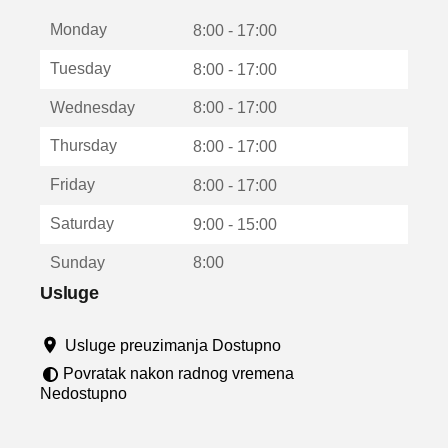
t
Monday
v
8:00 - 17:00
a
Tuesday
8:00 - 17:00
r
a
Wednesday
8:00 - 17:00
u
n
Thursday
8:00 - 17:00
o
v
Friday
8:00 - 17:00
o
m
Saturday
9:00 - 15:00
p
r
Sunday
8:00
o
z
Usluge
o
r
Usluge preuzimanja Dostupno
u
Povratak nakon radnog vremena
Nedostupno