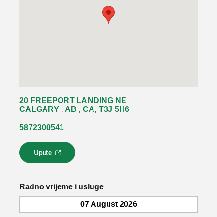
20 FREEPORT LANDING NE
CALGARY , AB , CA, T3J 5H6
5872300541
Upute
L
i
n
k
Radno vrijeme i usluge
s
e
07 August 2026
o