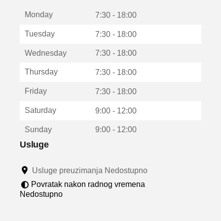
t
Monday
v
7:30 - 18:00
a
Tuesday
7:30 - 18:00
r
a
Wednesday
7:30 - 18:00
u
n
Thursday
7:30 - 18:00
o
v
Friday
7:30 - 18:00
o
m
Saturday
9:00 - 12:00
p
r
Sunday
9:00 - 12:00
o
z
Usluge
o
r
Usluge preuzimanja Nedostupno
u
Povratak nakon radnog vremena
Nedostupno