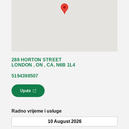
288 HORTON STREET
LONDON , ON , CA, N6B 1L4
5194398507
Upute
L
i
n
k
Radno vrijeme i usluge
s
e
10 August 2026
o