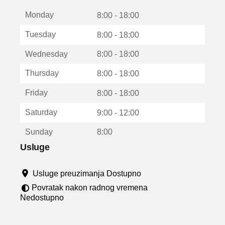
t
Monday
v
8:00 - 18:00
a
Tuesday
8:00 - 18:00
r
a
Wednesday
8:00 - 18:00
u
n
Thursday
8:00 - 18:00
o
v
Friday
8:00 - 18:00
o
m
Saturday
9:00 - 12:00
p
r
Sunday
8:00
o
z
Usluge
o
r
Usluge preuzimanja Dostupno
u
Povratak nakon radnog vremena
Nedostupno