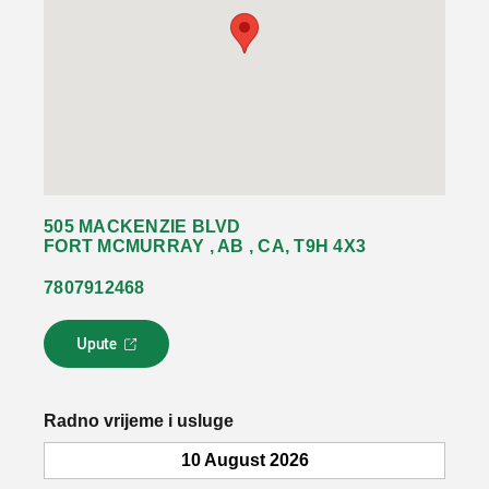
505 MACKENZIE BLVD
FORT MCMURRAY , AB , CA, T9H 4X3
7807912468
Upute
L
i
n
k
Radno vrijeme i usluge
s
e
10 August 2026
o