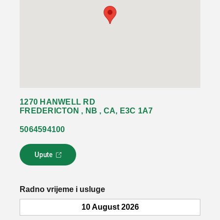
1270 HANWELL RD
FREDERICTON , NB , CA, E3C 1A7
5064594100
Upute
L
i
n
k
Radno vrijeme i usluge
s
e
10 August 2026
o