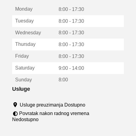
t
Monday
v
8:00 - 17:30
a
Tuesday
8:00 - 17:30
r
a
Wednesday
8:00 - 17:30
u
n
Thursday
8:00 - 17:30
o
v
Friday
8:00 - 17:30
o
m
Saturday
9:00 - 14:00
p
r
Sunday
8:00
o
z
Usluge
o
r
Usluge preuzimanja Dostupno
u
Povratak nakon radnog vremena
Nedostupno