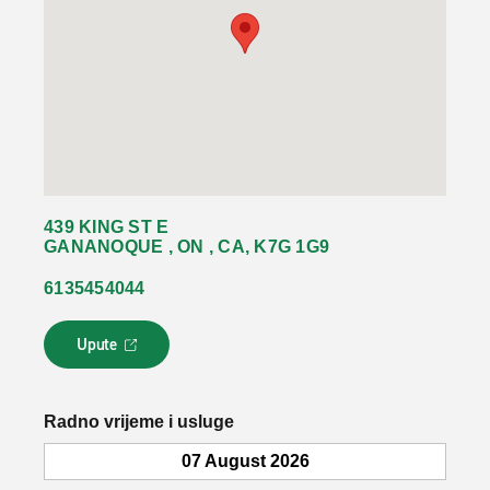
439 KING ST E
GANANOQUE , ON , CA, K7G 1G9
6135454044
Upute
L
i
n
k
Radno vrijeme i usluge
s
e
07 August 2026
o