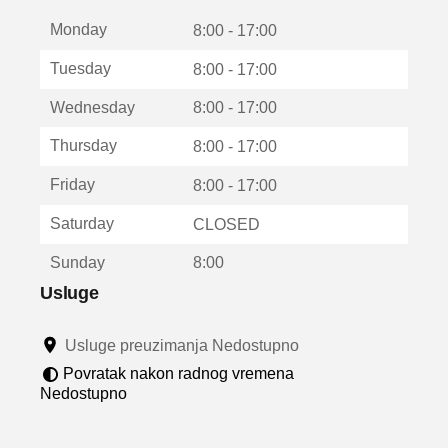
t
Monday
v
8:00 - 17:00
a
Tuesday
8:00 - 17:00
r
a
Wednesday
8:00 - 17:00
u
n
Thursday
8:00 - 17:00
o
v
Friday
8:00 - 17:00
o
m
Saturday
CLOSED
p
r
Sunday
8:00
o
z
Usluge
o
r
Usluge preuzimanja Nedostupno
u
Povratak nakon radnog vremena
Nedostupno