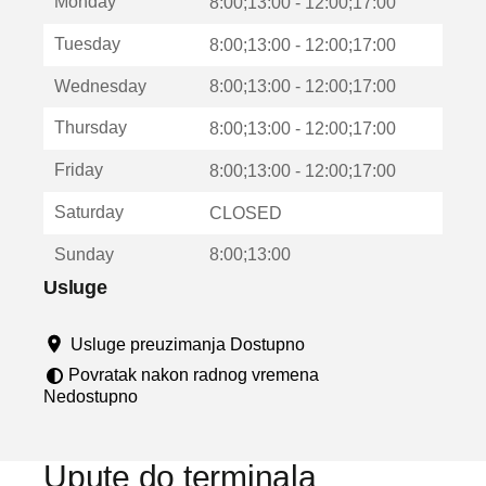
Monday
v
8:00;13:00 - 12:00;17:00
a
Tuesday
8:00;13:00 - 12:00;17:00
r
a
Wednesday
8:00;13:00 - 12:00;17:00
u
n
Thursday
8:00;13:00 - 12:00;17:00
o
v
Friday
8:00;13:00 - 12:00;17:00
o
m
Saturday
CLOSED
p
r
Sunday
8:00;13:00
o
z
Usluge
o
r
Usluge preuzimanja Dostupno
u
Povratak nakon radnog vremena
Nedostupno
Upute do terminala