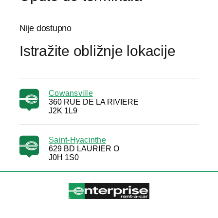
Nije dostupno
Istražite obližnje lokacije
Cowansville
360 RUE DE LA RIVIERE
J2K 1L9
Saint-Hyacinthe
629 BD LAURIER O
J0H 1S0