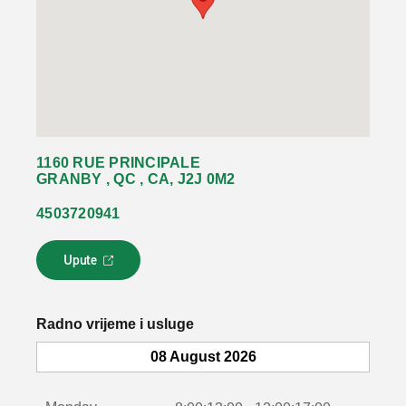
1160 RUE PRINCIPALE
GRANBY , QC , CA, J2J 0M2
4503720941
Upute
L
i
n
k
Radno vrijeme i usluge
s
e
08 August 2026
o
t