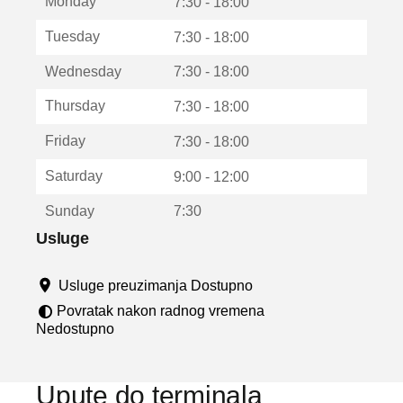
Monday
v
7:30 - 18:00
a
Tuesday
7:30 - 18:00
r
a
Wednesday
7:30 - 18:00
u
n
Thursday
7:30 - 18:00
o
v
Friday
7:30 - 18:00
o
m
Saturday
9:00 - 12:00
p
r
Sunday
7:30
o
z
Usluge
o
r
Usluge preuzimanja Dostupno
u
Povratak nakon radnog vremena
Nedostupno
Upute do terminala