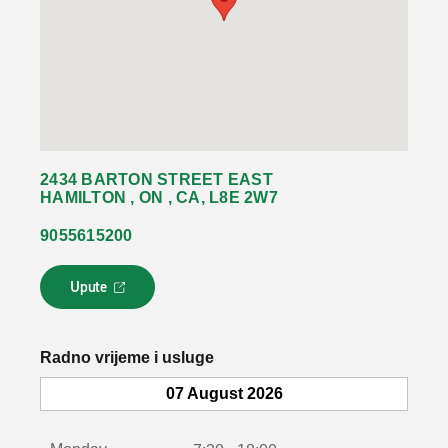
2434 BARTON STREET EAST
HAMILTON , ON , CA, L8E 2W7
9055615200
Upute
L
i
n
k
Radno vrijeme i usluge
s
e
07 August 2026
o
t