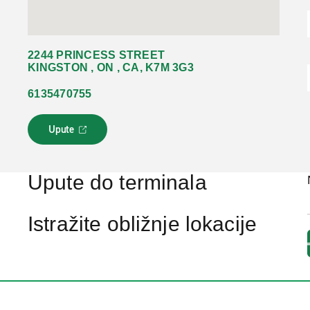
2244 PRINCESS STREET
KINGSTON , ON , CA, K7M 3G3
6135470755
Upute
L
i
n
k
Upute do terminala
s
e
o
Istražite obližnje lokacije
t
v
a
r
a
u