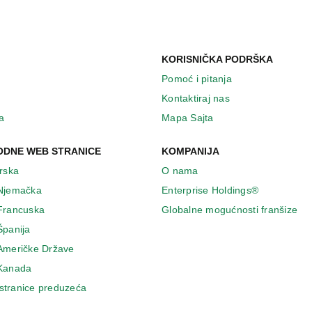
KORISNIČKA PODRŠKA
Pomoć i pitanja
Kontaktiraj nas
a
Mapa Sajta
DNE WEB STRANICE
KOMPANIJA
Irska
O nama
 Njemačka
Enterprise Holdings®
 Francuska
Globalne mogućnosti franšize
Španija
 Američke Države
 Κanada
stranice preduzeća