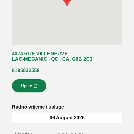
4074 RUE VILLENEUVE
LAC-MEGANIC , QC , CA, G6B 2C3
8195833558
Upute
L
i
n
k
Radno vrijeme i usluge
s
e
06 August 2026
o
t