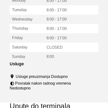
Monday
v
8:00 - 17:00
a
Tuesday
8:00 - 17:00
r
a
Wednesday
8:00 - 17:00
u
n
Thursday
8:00 - 17:00
o
v
Friday
8:00 - 17:00
o
m
Saturday
CLOSED
p
r
Sunday
8:00
o
z
Usluge
o
r
Usluge preuzimanja Dostupno
u
Povratak nakon radnog vremena
Nedostupno
Upute do terminala