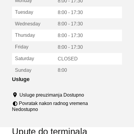
Monday
v
8:00 - 17:30
a
Tuesday
8:00 - 17:30
r
a
Wednesday
8:00 - 17:30
u
n
Thursday
8:00 - 17:30
o
v
Friday
8:00 - 17:30
o
m
Saturday
CLOSED
p
r
Sunday
8:00
o
z
Usluge
o
r
Usluge preuzimanja Dostupno
u
Povratak nakon radnog vremena
Nedostupno
Upute do terminala