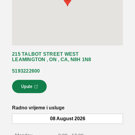
215 TALBOT STREET WEST
LEAMINGTON , ON , CA, N8H 1N8
5193222600
Upute
L
i
n
k
Radno vrijeme i usluge
s
e
08 August 2026
o
t