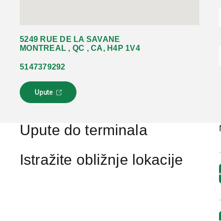
5249 RUE DE LA SAVANE
MONTREAL , QC , CA, H4P 1V4
5147379292
Upute
L
i
n
k
Upute do terminala
s
e
o
Istražite obližnje lokacije
t
v
a
r
a
u