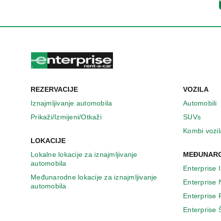
n
o
v
o
m
p
r
o
z
REZERVACIJE
VOZILA
o
r
Iznajmljivanje automobila
Automobili
u
Prikaži/Izmijeni/Otkaži
SUVs
Kombi vozil
LOKACIJE
Lokalne lokacije za iznajmljivanje
MEĐUNARO
automobila
Enterprise 
Međunarodne lokacije za iznajmljivanje
Enterprise
automobila
Enterprise
Enterprise 