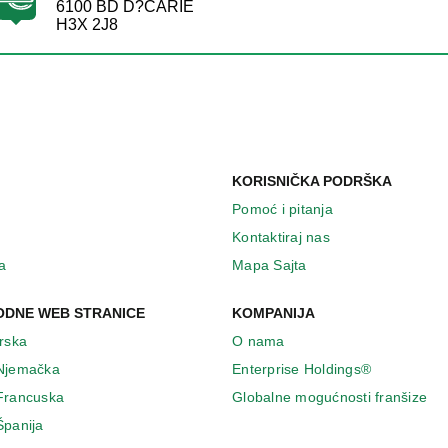
6100 BD D?CARIE
H3X 2J8
KORISNIČKA PODRŠKA
Pomoć i pitanja
Kontaktiraj nas
a
Mapa Sajta
DNE WEB STRANICE
KOMPANIJA
Irska
O nama
 Njemačka
Enterprise Holdings®
 Francuska
Globalne mogućnosti franšize
Španija