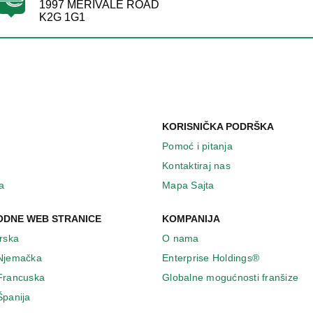
1997 MERIVALE ROAD
K2G 1G1
KORISNIČKA PODRŠKA
Pomoć i pitanja
Kontaktiraj nas
a
Mapa Sajta
DNE WEB STRANICE
KOMPANIJA
Irska
O nama
 Njemačka
Enterprise Holdings®
 Francuska
Globalne mogućnosti franšize
Španija