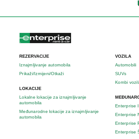
n
o
v
o
m
p
r
o
z
REZERVACIJE
VOZILA
o
r
Iznajmljivanje automobila
Automobili
u
Prikaži/Izmijeni/Otkaži
SUVs
Kombi vozil
LOKACIJE
Lokalne lokacije za iznajmljivanje
MEĐUNARO
automobila
Enterprise 
Međunarodne lokacije za iznajmljivanje
Enterprise
automobila
Enterprise
Enterprise 