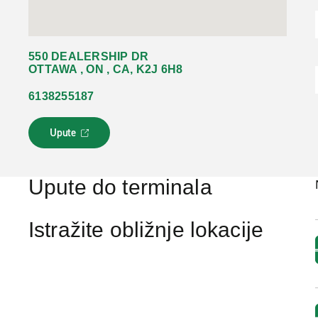
550 DEALERSHIP DR
OTTAWA , ON , CA, K2J 6H8
6138255187
Upute
L
i
n
k
Upute do terminala
s
e
o
Istražite obližnje lokacije
t
v
a
r
a
u