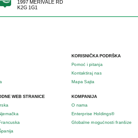
1997 MERIVALE RD
K2G 1G1
KORISNIČKA PODRŠKA
Pomoć i pitanja
Kontaktiraj nas
a
Mapa Sajta
DNE WEB STRANICE
KOMPANIJA
Irska
O nama
 Njemačka
Enterprise Holdings®
 Francuska
Globalne mogućnosti franšize
Španija