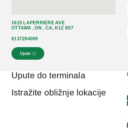
1615 LAPERRIERE AVE
OTTAWA , ON , CA, K1Z 8S7
6137294009
Upute
L
i
n
k
Upute do terminala
s
e
o
Istražite obližnje lokacije
t
v
a
r
a
u