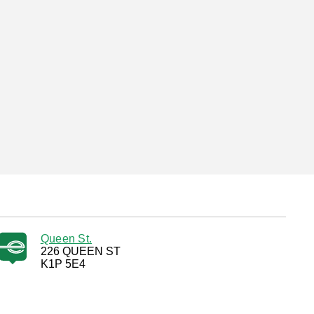
Queen St.
226 QUEEN ST
K1P 5E4