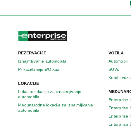
n
o
v
o
m
p
r
o
z
REZERVACIJE
VOZILA
o
r
Iznajmljivanje automobila
Automobili
u
Prikaži/Izmijeni/Otkaži
SUVs
Kombi vozil
LOKACIJE
Lokalne lokacije za iznajmljivanje
MEĐUNARO
automobila
Enterprise 
Međunarodne lokacije za iznajmljivanje
Enterprise
automobila
Enterprise
Enterprise 