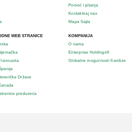
Pomoć i pitanja
Kontaktiraj nas
a
Mapa Sajta
DNE WEB STRANICE
KOMPANIJA
Irska
O nama
 Njemačka
Enterprise Holdings®
 Francuska
Globalne mogućnosti franšize
Španija
 Američke Države
 Κanada
stranice preduzeća