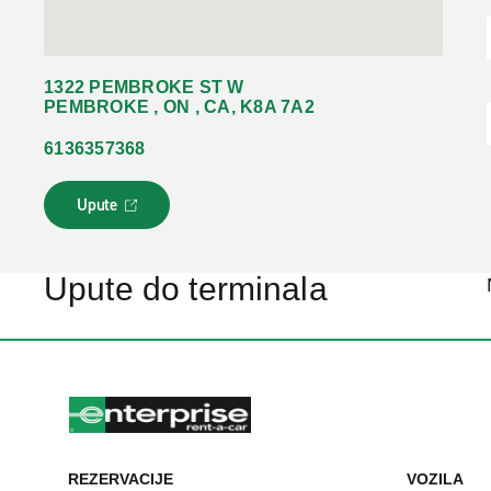
1322 PEMBROKE ST W
PEMBROKE , ON , CA, K8A 7A2
6136357368
Upute
L
i
n
k
Upute do terminala
s
e
o
t
v
a
r
a
u
REZERVACIJE
VOZILA