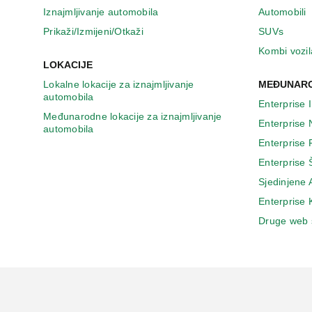
n
Iznajmljivanje automobila
Automobili
o
v
Prikaži/Izmijeni/Otkaži
SUVs
o
Kombi vozil
m
LOKACIJE
p
Lokalne lokacije za iznajmljivanje
MEĐUNARO
r
automobila
o
Enterprise 
z
Međunarodne lokacije za iznajmljivanje
Enterprise
o
automobila
r
Enterprise
u
Enterprise 
Sjedinjene
Enterprise
Druge web 