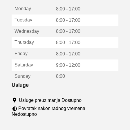
t
Monday
v
8:00 - 17:00
a
Tuesday
8:00 - 17:00
r
a
Wednesday
8:00 - 17:00
u
n
Thursday
8:00 - 17:00
o
v
Friday
8:00 - 17:00
o
m
Saturday
9:00 - 12:00
p
r
Sunday
8:00
o
z
Usluge
o
r
Usluge preuzimanja Dostupno
u
Povratak nakon radnog vremena
Nedostupno