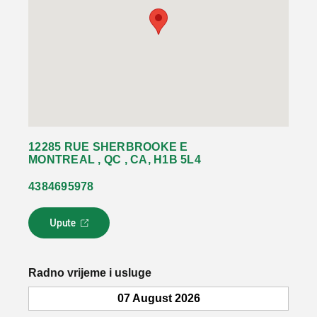
12285 RUE SHERBROOKE E
MONTREAL , QC , CA, H1B 5L4
4384695978
Upute
L
i
n
k
Radno vrijeme i usluge
s
e
07 August 2026
o