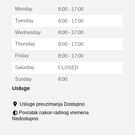
t
Monday
v
8:00 - 17:00
a
Tuesday
8:00 - 17:00
r
a
Wednesday
8:00 - 17:00
u
n
Thursday
8:00 - 17:00
o
v
Friday
8:00 - 17:00
o
m
Saturday
CLOSED
p
r
Sunday
8:00
o
z
Usluge
o
r
Usluge preuzimanja Dostupno
u
Povratak nakon radnog vremena
Nedostupno