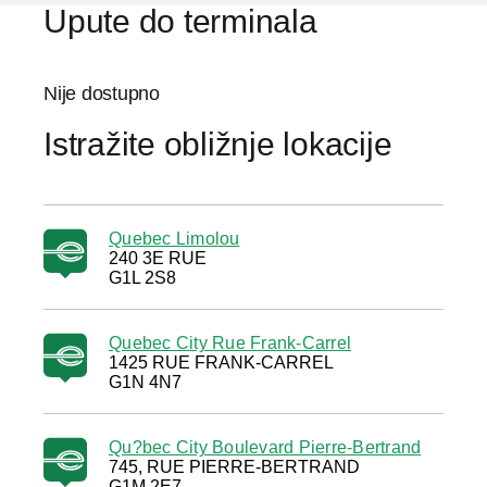
Upute do terminala
Nije dostupno
Istražite obližnje lokacije
Quebec Limolou
240 3E RUE
G1L 2S8
Quebec City Rue Frank-Carrel
1425 RUE FRANK-CARREL
G1N 4N7
Qu?bec City Boulevard Pierre-Bertrand
745, RUE PIERRE-BERTRAND
G1M 2E7