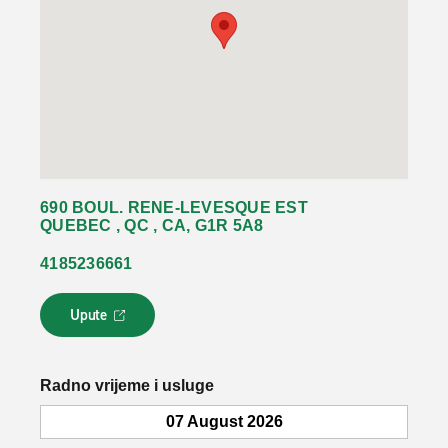
690 BOUL. RENE-LEVESQUE EST
QUEBEC , QC , CA, G1R 5A8
4185236661
Upute
L
i
n
k
Radno vrijeme i usluge
s
e
07 August 2026
o