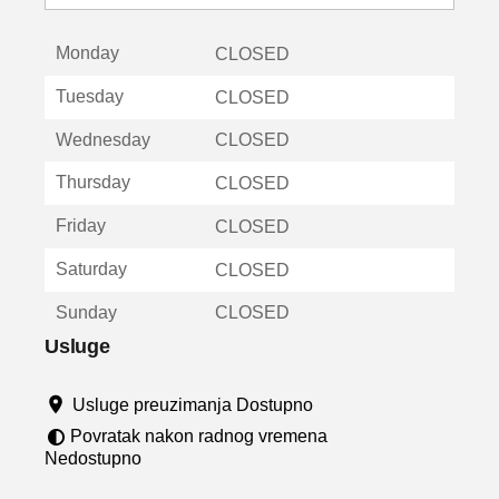
o
t
Monday
v
CLOSED
a
Tuesday
CLOSED
r
a
Wednesday
CLOSED
u
n
Thursday
CLOSED
o
v
Friday
CLOSED
o
m
Saturday
CLOSED
p
r
Sunday
CLOSED
o
z
Usluge
o
r
Usluge preuzimanja Dostupno
u
Povratak nakon radnog vremena
Nedostupno