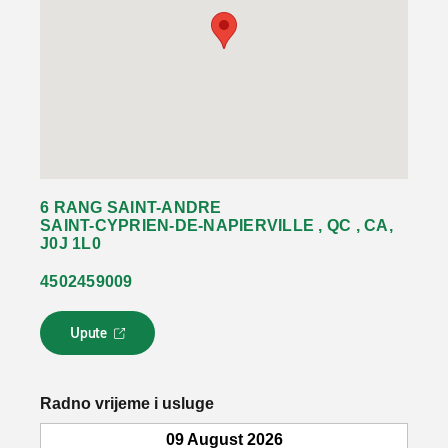
6 RANG SAINT-ANDRE
SAINT-CYPRIEN-DE-NAPIERVILLE , QC , CA,
J0J 1L0
4502459009
Upute
L
i
n
k
Radno vrijeme i usluge
s
e
09 August 2026