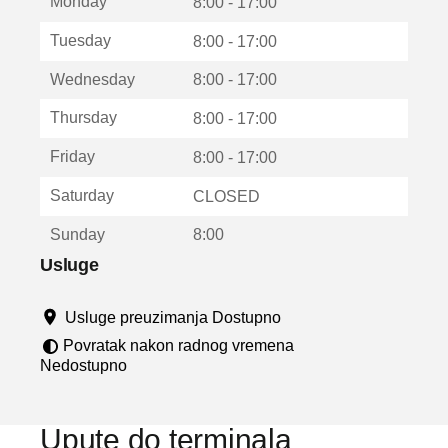
Monday
v
8:00 - 17:00
a
Tuesday
8:00 - 17:00
r
a
Wednesday
8:00 - 17:00
u
n
Thursday
8:00 - 17:00
o
v
Friday
8:00 - 17:00
o
m
Saturday
CLOSED
p
r
Sunday
8:00
o
z
Usluge
o
r
Usluge preuzimanja Dostupno
u
Povratak nakon radnog vremena
Nedostupno
Upute do terminala