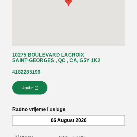
10275 BOULEVARD LACROIX
SAINT-GEORGES , QC , CA, G5Y 1K2
4182285199
Upute
L
i
n
k
Radno vrijeme i usluge
s
e
06 August 2026
o
t