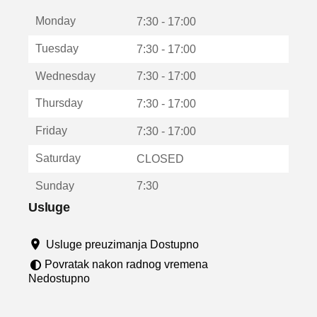
t
Monday
v
7:30 - 17:00
a
Tuesday
7:30 - 17:00
r
a
Wednesday
7:30 - 17:00
u
n
Thursday
7:30 - 17:00
o
v
Friday
7:30 - 17:00
o
m
Saturday
CLOSED
p
r
Sunday
7:30
o
z
Usluge
o
r
Usluge preuzimanja Dostupno
u
Povratak nakon radnog vremena
Nedostupno