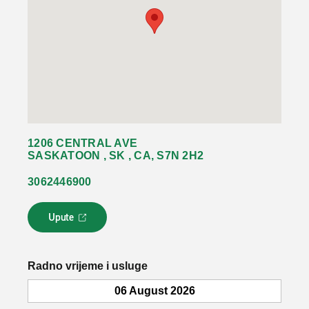
1206 CENTRAL AVE
SASKATOON , SK , CA, S7N 2H2
3062446900
Upute
L
i
n
k
Radno vrijeme i usluge
s
e
06 August 2026
o