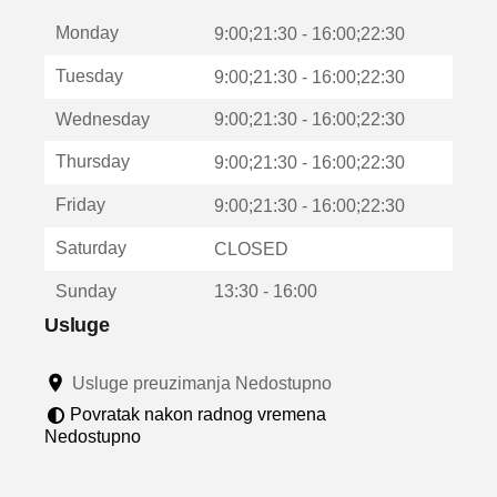
t
Monday
v
9:00;21:30 - 16:00;22:30
a
Tuesday
9:00;21:30 - 16:00;22:30
r
a
Wednesday
9:00;21:30 - 16:00;22:30
u
n
Thursday
9:00;21:30 - 16:00;22:30
o
v
Friday
9:00;21:30 - 16:00;22:30
o
m
Saturday
CLOSED
p
r
Sunday
13:30 - 16:00
o
z
Usluge
o
r
Usluge preuzimanja Nedostupno
u
Povratak nakon radnog vremena
Nedostupno