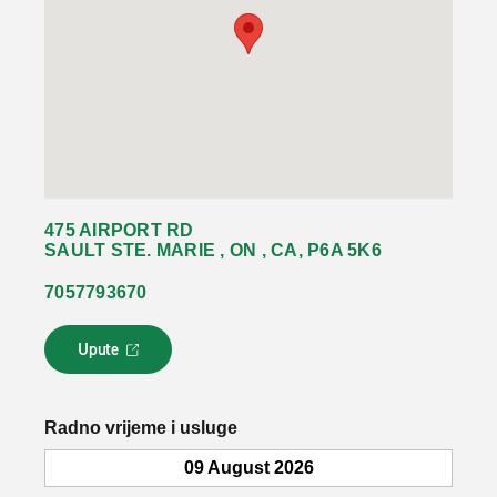
475 AIRPORT RD
SAULT STE. MARIE , ON , CA, P6A 5K6
7057793670
Upute
L
i
n
k
Radno vrijeme i usluge
s
e
09 August 2026
o