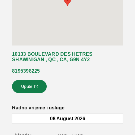
10133 BOULEVARD DES HETRES
SHAWINIGAN , QC , CA, G9N 4Y2
8195398225
Upute
L
i
n
k
Radno vrijeme i usluge
s
e
08 August 2026
o
t