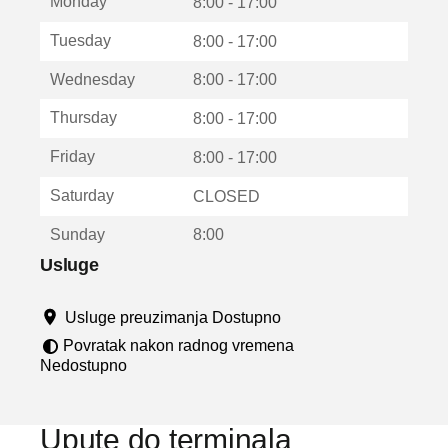
Monday
v
8:00 - 17:00
a
Tuesday
8:00 - 17:00
r
a
Wednesday
8:00 - 17:00
u
n
Thursday
8:00 - 17:00
o
v
Friday
8:00 - 17:00
o
m
Saturday
CLOSED
p
r
Sunday
8:00
o
z
Usluge
o
r
Usluge preuzimanja Dostupno
u
Povratak nakon radnog vremena
Nedostupno
Upute do terminala