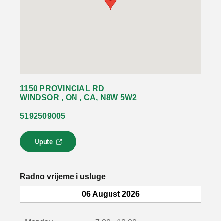
1150 PROVINCIAL RD
WINDSOR , ON , CA, N8W 5W2
5192509005
Upute
L
i
n
k
Radno vrijeme i usluge
s
e
06 August 2026
o
t