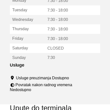
Monday
v
7:30 - 18:00
a
Tuesday
7:30 - 18:00
r
a
Wednesday
7:30 - 18:00
u
n
Thursday
7:30 - 18:00
o
v
Friday
7:30 - 18:00
o
m
Saturday
CLOSED
p
r
Sunday
7:30
o
z
Usluge
o
r
Usluge preuzimanja Dostupno
u
Povratak nakon radnog vremena
Nedostupno
Upute do terminala