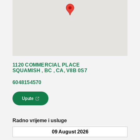
1120 COMMERCIAL PLACE
SQUAMISH , BC , CA, V8B 0S7
6048154570
Upute
L
i
n
k
Radno vrijeme i usluge
s
e
09 August 2026
o