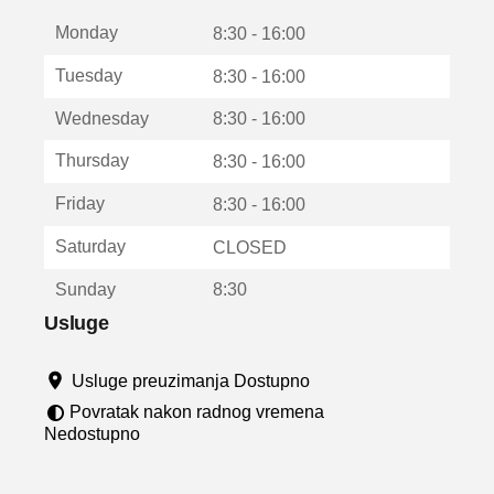
t
Monday
v
8:30 - 16:00
a
Tuesday
8:30 - 16:00
r
a
Wednesday
8:30 - 16:00
u
n
Thursday
8:30 - 16:00
o
v
Friday
8:30 - 16:00
o
m
Saturday
CLOSED
p
r
Sunday
8:30
o
z
Usluge
o
r
Usluge preuzimanja Dostupno
u
Povratak nakon radnog vremena
Nedostupno