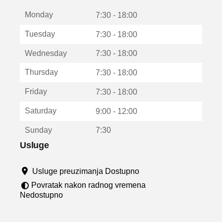
t
Monday
v
7:30 - 18:00
a
Tuesday
7:30 - 18:00
r
a
Wednesday
7:30 - 18:00
u
n
Thursday
7:30 - 18:00
o
v
Friday
7:30 - 18:00
o
m
Saturday
9:00 - 12:00
p
r
Sunday
7:30
o
z
Usluge
o
r
Usluge preuzimanja Dostupno
u
Povratak nakon radnog vremena
Nedostupno