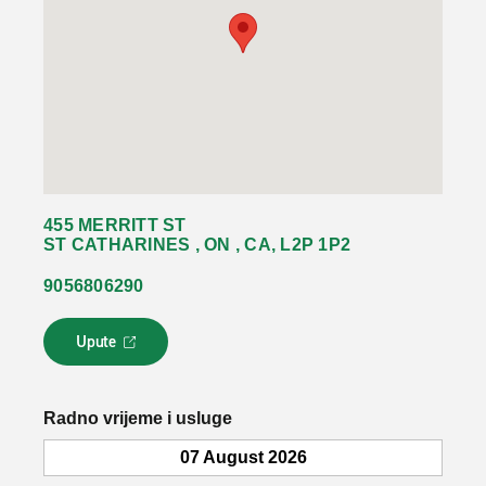
455 MERRITT ST
ST CATHARINES , ON , CA, L2P 1P2
9056806290
Upute
L
i
n
k
Radno vrijeme i usluge
s
e
07 August 2026
o