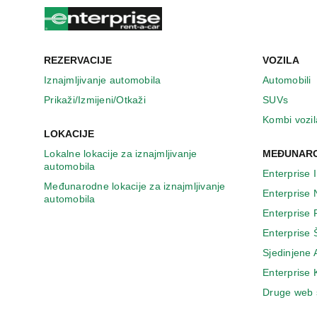
n
o
v
o
m
REZERVACIJE
VOZILA
p
Iznajmljivanje automobila
Automobili
r
Prikaži/Izmijeni/Otkaži
SUVs
o
z
Kombi vozil
o
LOKACIJE
r
Lokalne lokacije za iznajmljivanje
MEĐUNARO
u
automobila
Enterprise 
Međunarodne lokacije za iznajmljivanje
Enterprise
automobila
Enterprise
Enterprise 
Sjedinjene
Enterprise
Druge web 