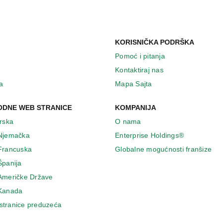
KORISNIČKA PODRŠKA
Pomoć i pitanja
Kontaktiraj nas
a
Mapa Sajta
DNE WEB STRANICE
KOMPANIJA
Irska
O nama
 Njemačka
Enterprise Holdings®
 Francuska
Globalne mogućnosti franšize
Španija
 Američke Države
 Κanada
stranice preduzeća