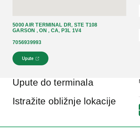
5000 AIR TERMINAL DR, STE T108
GARSON , ON , CA, P3L 1V4
7056939993
Upute
L
i
n
k
Upute do terminala
s
e
o
Istražite obližnje lokacije
t
v
a
r
a
u