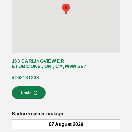
163 CARLINGVIEW DR
ETOBICOKE , ON , CA, M9W 5E7
4162131243
Upute
L
i
n
k
Radno vrijeme i usluge
s
e
07 August 2026
o