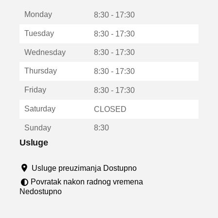
t
Monday
v
8:30 - 17:30
a
Tuesday
8:30 - 17:30
r
a
Wednesday
8:30 - 17:30
u
n
Thursday
8:30 - 17:30
o
v
Friday
8:30 - 17:30
o
m
Saturday
CLOSED
p
r
Sunday
8:30
o
z
Usluge
o
r
Usluge preuzimanja Dostupno
u
Povratak nakon radnog vremena
Nedostupno