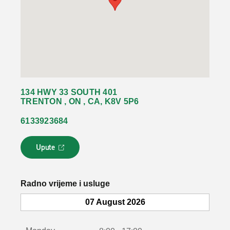
134 HWY 33 SOUTH 401
TRENTON , ON , CA, K8V 5P6
6133923684
Upute
L
i
n
k
Radno vrijeme i usluge
s
e
07 August 2026
o
t