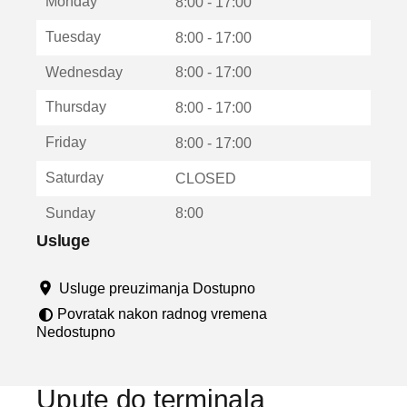
Monday
v
8:00 - 17:00
a
Tuesday
8:00 - 17:00
r
a
Wednesday
8:00 - 17:00
u
n
Thursday
8:00 - 17:00
o
v
Friday
8:00 - 17:00
o
m
Saturday
CLOSED
p
r
Sunday
8:00
o
z
Usluge
o
r
Usluge preuzimanja Dostupno
u
Povratak nakon radnog vremena
Nedostupno
Upute do terminala