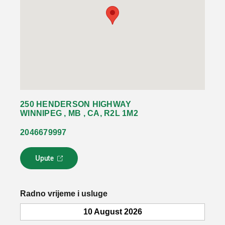
250 HENDERSON HIGHWAY
WINNIPEG , MB , CA, R2L 1M2
2046679997
Upute
L
i
n
k
Radno vrijeme i usluge
s
e
10 August 2026
o