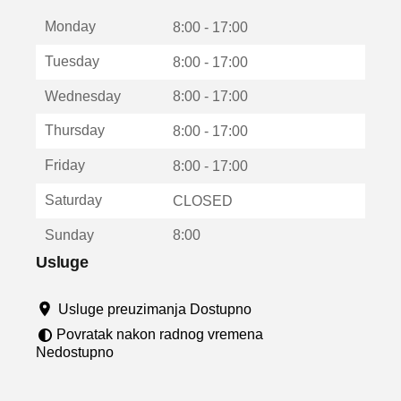
t
Monday
v
8:00 - 17:00
a
Tuesday
8:00 - 17:00
r
a
Wednesday
8:00 - 17:00
u
n
Thursday
8:00 - 17:00
o
v
Friday
8:00 - 17:00
o
m
Saturday
CLOSED
p
r
Sunday
8:00
o
z
Usluge
o
r
Usluge preuzimanja Dostupno
u
Povratak nakon radnog vremena
Nedostupno