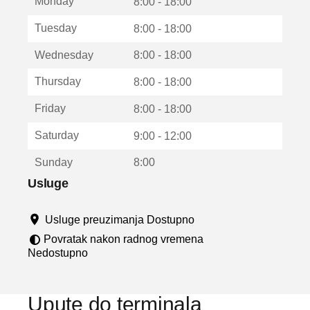
Monday
v
8:00 - 18:00
a
Tuesday
8:00 - 18:00
r
a
Wednesday
8:00 - 18:00
u
n
Thursday
8:00 - 18:00
o
v
Friday
8:00 - 18:00
o
m
Saturday
9:00 - 12:00
p
r
Sunday
8:00
o
z
Usluge
o
r
Usluge preuzimanja Dostupno
u
Povratak nakon radnog vremena
Nedostupno
Upute do terminala