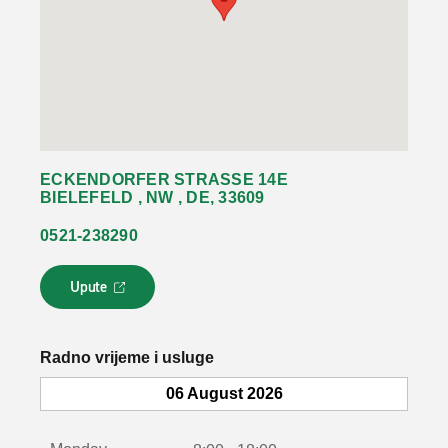
ECKENDORFER STRASSE 14E
BIELEFELD , NW , DE, 33609
0521-238290
Upute
L
i
n
k
Radno vrijeme i usluge
s
e
06 August 2026
o
t