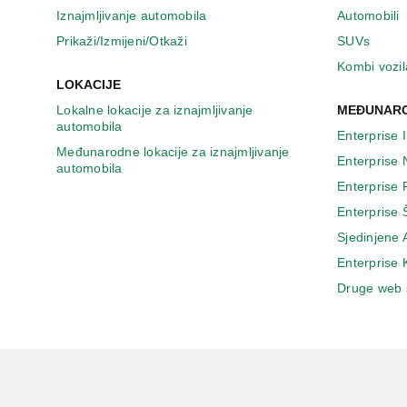
n
Iznajmljivanje automobila
Automobili
o
v
Prikaži/Izmijeni/Otkaži
SUVs
o
Kombi vozil
m
LOKACIJE
p
Lokalne lokacije za iznajmljivanje
MEĐUNARO
r
automobila
o
Enterprise 
z
Međunarodne lokacije za iznajmljivanje
Enterprise
o
automobila
r
Enterprise
u
Enterprise 
Sjedinjene
Enterprise
Druge web 