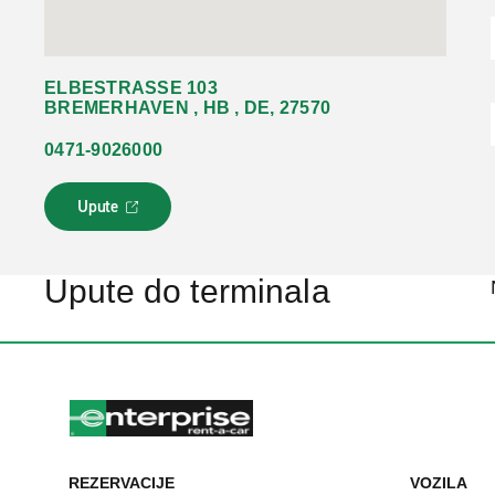
ELBESTRASSE 103
BREMERHAVEN , HB , DE, 27570
0471-9026000
Upute
L
i
n
k
Upute do terminala
s
e
o
t
v
a
r
a
u
REZERVACIJE
VOZILA