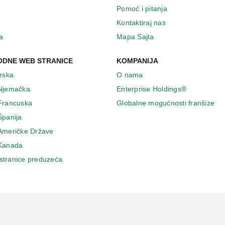
Pomoć i pitanja
Kontaktiraj nas
a
Mapa Sajta
DNE WEB STRANICE
KOMPANIJA
Irska
O nama
 Njemačka
Enterprise Holdings®
 Francuska
Globalne mogućnosti franšize
Španija
 Američke Države
 Κanada
stranice preduzeća