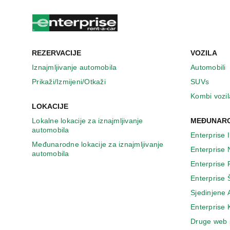
u
n
o
v
o
m
REZERVACIJE
VOZILA
p
Iznajmljivanje automobila
Automobili
r
Prikaži/Izmijeni/Otkaži
SUVs
o
z
Kombi vozil
o
LOKACIJE
r
Lokalne lokacije za iznajmljivanje
MEĐUNARO
u
automobila
Enterprise 
Međunarodne lokacije za iznajmljivanje
Enterprise
automobila
Enterprise
Enterprise 
Sjedinjene
Enterprise
Druge web 