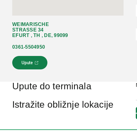
WEIMARISCHE
STRASSE 34
EFURT , TH , DE, 99099
0361-5504950
Upute
L
i
n
k
Upute do terminala
s
e
o
Istražite obližnje lokacije
t
v
a
r
a