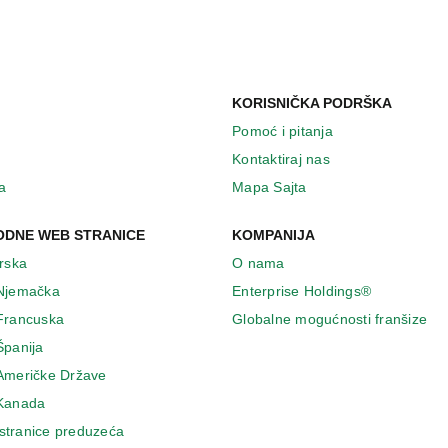
KORISNIČKA PODRŠKA
Pomoć i pitanja
Kontaktiraj nas
a
Mapa Sajta
DNE WEB STRANICE
KOMPANIJA
Irska
O nama
 Njemačka
Enterprise Holdings®
 Francuska
Globalne mogućnosti franšize
Španija
 Američke Države
 Κanada
stranice preduzeća