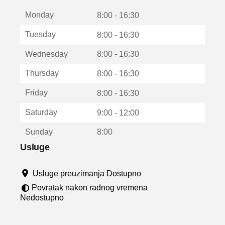
t
Monday
v
8:00 - 16:30
a
Tuesday
8:00 - 16:30
r
a
Wednesday
8:00 - 16:30
u
n
Thursday
8:00 - 16:30
o
v
Friday
8:00 - 16:30
o
m
Saturday
9:00 - 12:00
p
r
Sunday
8:00
o
z
Usluge
o
r
Usluge preuzimanja Dostupno
u
Povratak nakon radnog vremena
Nedostupno