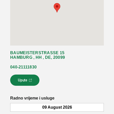
BAUMEISTERSTRASSE 15
HAMBURG , HH , DE, 20099
040-21111830
Upute
L
i
n
k
Radno vrijeme i usluge
s
e
09 August 2026
o