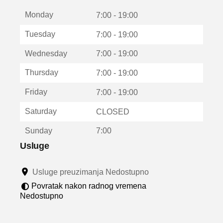
t
Monday
v
7:00 - 19:00
a
Tuesday
7:00 - 19:00
r
a
Wednesday
7:00 - 19:00
u
n
Thursday
7:00 - 19:00
o
v
Friday
7:00 - 19:00
o
m
Saturday
CLOSED
p
r
Sunday
7:00
o
z
Usluge
o
r
Usluge preuzimanja Nedostupno
u
Povratak nakon radnog vremena
Nedostupno