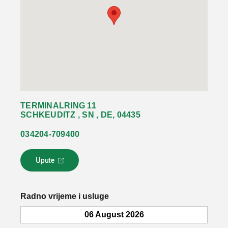
TERMINALRING 11
SCHKEUDITZ , SN , DE, 04435
034204-709400
Upute
L
i
n
k
Radno vrijeme i usluge
s
e
06 August 2026
o