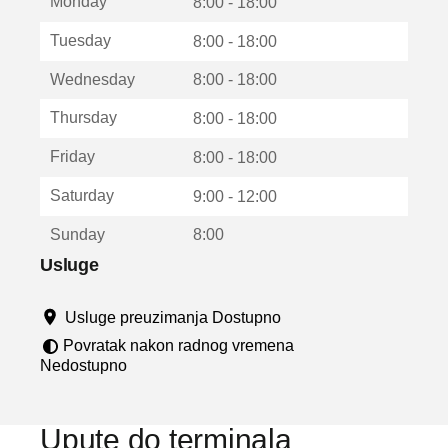
Monday
v
8:00 - 18:00
a
Tuesday
8:00 - 18:00
r
a
Wednesday
8:00 - 18:00
u
n
Thursday
8:00 - 18:00
o
v
Friday
8:00 - 18:00
o
m
Saturday
9:00 - 12:00
p
r
Sunday
8:00
o
z
Usluge
o
r
Usluge preuzimanja Dostupno
u
Povratak nakon radnog vremena
Nedostupno
Upute do terminala