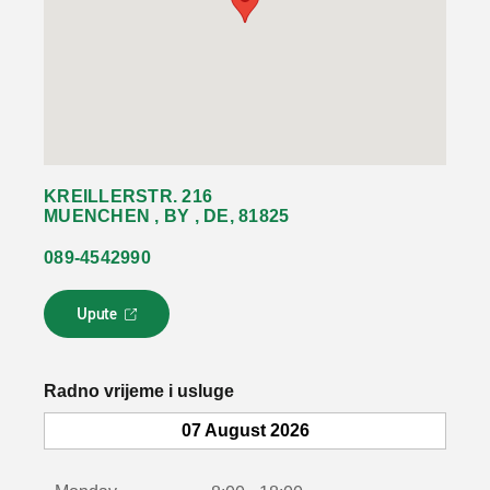
KREILLERSTR. 216
MUENCHEN , BY , DE, 81825
089-4542990
Upute
L
i
n
k
Radno vrijeme i usluge
s
e
07 August 2026
o
t