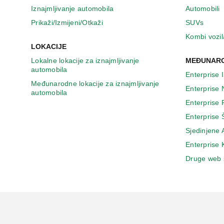
n
Iznajmljivanje automobila
Automobili
o
v
Prikaži/Izmijeni/Otkaži
SUVs
o
Kombi vozil
m
LOKACIJE
p
Lokalne lokacije za iznajmljivanje
MEĐUNARO
r
automobila
o
Enterprise 
z
Međunarodne lokacije za iznajmljivanje
Enterprise
o
automobila
r
Enterprise
u
Enterprise 
Sjedinjene
Enterprise
Druge web 