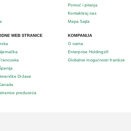
Pomoć i pitanja
Kontaktiraj nas
a
Mapa Sajta
DNE WEB STRANICE
KOMPANIJA
Irska
O nama
 Njemačka
Enterprise Holdings®
 Francuska
Globalne mogućnosti franšize
Španija
 Američke Države
 Κanada
stranice preduzeća