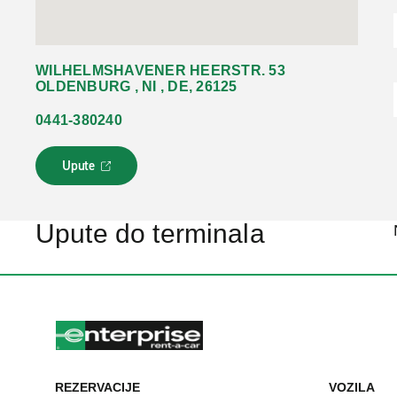
WILHELMSHAVENER HEERSTR. 53
OLDENBURG , NI , DE, 26125
0441-380240
Upute
L
i
n
k
Upute do terminala
s
e
o
t
v
a
r
a
u
REZERVACIJE
VOZILA